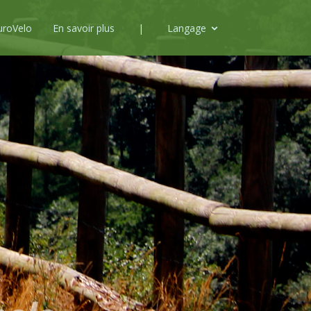
uroVelo
En savoir plus
|
Langage