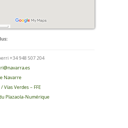
lus:
rri +34 948 507 204
rri@navarra.es
e Navarre
 / Vías Verdes – FFE
 du Plazaola-Numérique