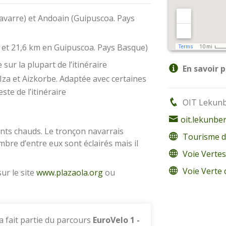
varre) et Andoain (Guipuscoa. Pays
 et 21,6 km en Guipuscoa. Pays Basque)
ur la plupart de l’itinéraire
En savoir p
Iza et Aizkorbe. Adaptée avec certaines
ste de l’itinéraire
OIT Lekunbe
oit.lekunbe
ts chauds. Le tronçon navarrais
Tourisme d
mbre d’entre eux sont éclairés mais il
Voie Vertes
Voie Verte
sur le site
www.plazaola.org
ou
a fait partie du parcours
EuroVelo 1 -